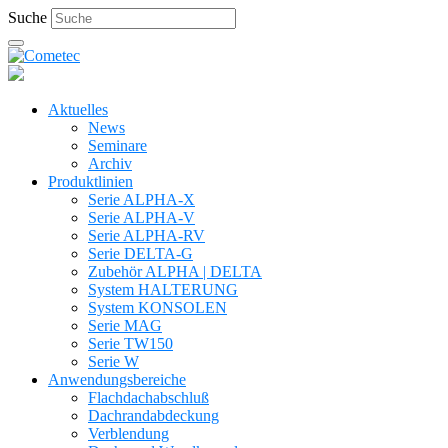
Suche
Aktuelles
News
Seminare
Archiv
Produktlinien
Serie ALPHA-X
Serie ALPHA-V
Serie ALPHA-RV
Serie DELTA-G
Zubehör ALPHA | DELTA
System HALTERUNG
System KONSOLEN
Serie MAG
Serie TW150
Serie W
Anwendungsbereiche
Flachdachabschluß
Dachrandabdeckung
Verblendung