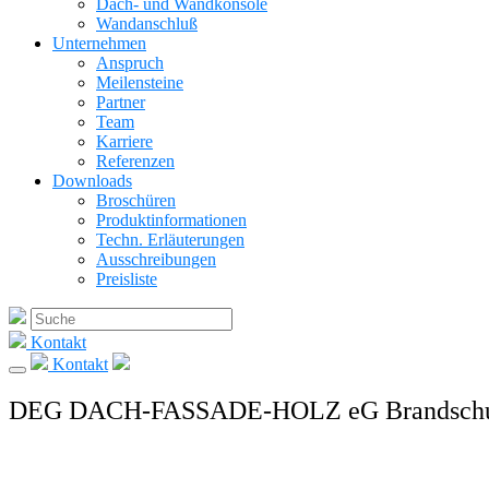
Dach- und Wandkonsole
Wandanschluß
Unternehmen
Anspruch
Meilensteine
Partner
Team
Karriere
Referenzen
Downloads
Broschüren
Produktinformationen
Techn. Erläuterungen
Ausschreibungen
Preisliste
Kontakt
Kontakt
DEG DACH-FASSADE-HOLZ eG Brandschutz, 