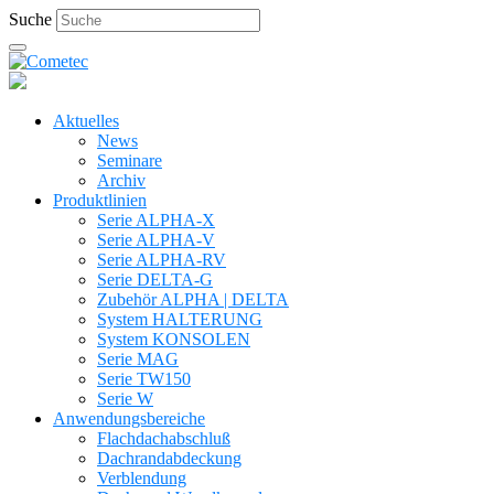
Suche
Aktuelles
News
Seminare
Archiv
Produktlinien
Serie ALPHA-X
Serie ALPHA-V
Serie ALPHA-RV
Serie DELTA-G
Zubehör ALPHA | DELTA
System HALTERUNG
System KONSOLEN
Serie MAG
Serie TW150
Serie W
Anwendungsbereiche
Flachdachabschluß
Dachrandabdeckung
Verblendung